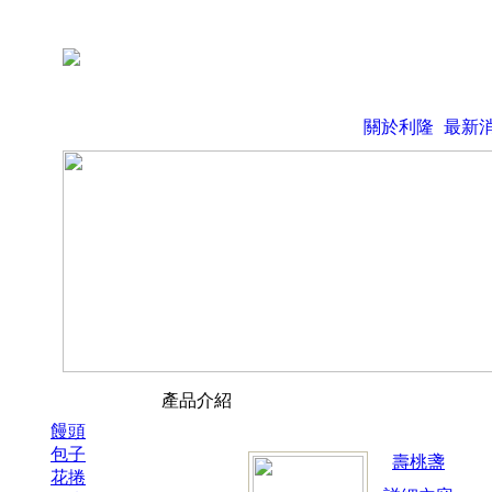
關於利隆
最新
產品介紹
饅頭
包子
壽桃盞
花捲