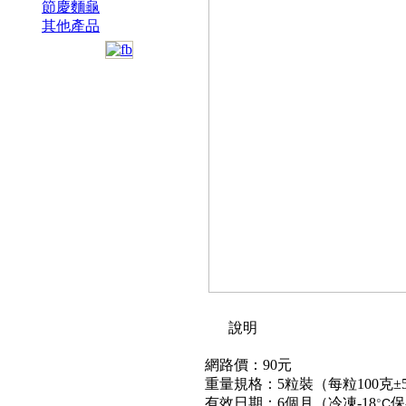
節慶麵龜
其他產品
說明
網路價：90元
重量規格：5粒裝（每粒100克±
有效日期：6個月（冷凍-18
保
°
C