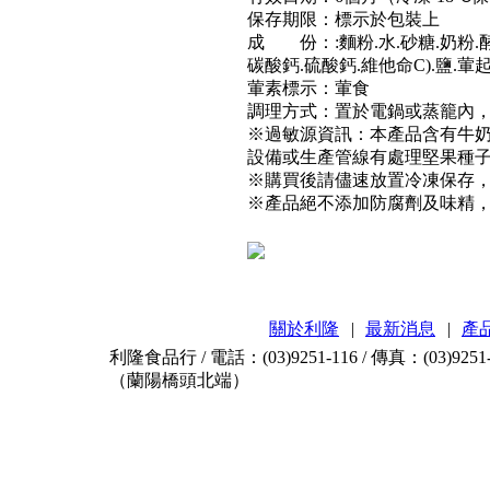
保存期限：標示於包裝上
成 份：
:
麵粉.水.砂糖.奶粉
碳酸鈣.硫酸鈣.維他命C).
鹽.葷
葷素標示：葷食
調理方式：置於電鍋或蒸籠內，
※過敏源資訊：本產品含有牛
設備或生產管線有處理堅果種
※購買後請儘速放置冷凍保存
※產品絕不添加防腐劑及味精
關於利隆
|
最新消息
|
產
利隆食品行 / 電話：(03)9251-116 / 傳真：(03)9
（蘭陽橋頭北端）